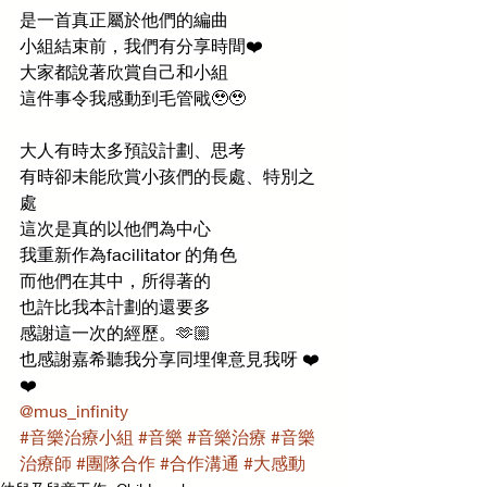
是一首真正屬於他們的編曲
小組結束前，我們有分享時間❤️
大家都說著欣賞自己和小組
這件事令我感動到毛管戙🥹🥹
大人有時太多預設計劃、思考
有時卻未能欣賞小孩們的長處、特別之
處
這次是真的以他們為中心
我重新作為facilitator 的角色 
而他們在其中，所得著的
也許比我本計劃的還要多
感謝這一次的經歷。🫶🏼
也感謝嘉希聽我分享同埋俾意見我呀 ❤️
❤️
@mus_infinity
#音樂治療小組
#音樂
#音樂治療
#音樂
治療師
#團隊合作
#合作溝通
#大感動