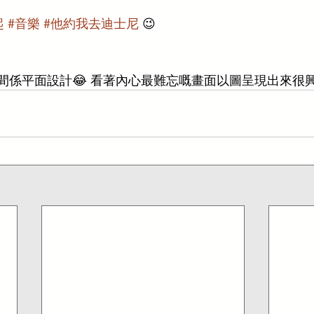
起
#音樂
#他約我去迪士尼
 😉
時間係平面設計😂 看著內心最難忘嘅畫面以圖呈現出來很興