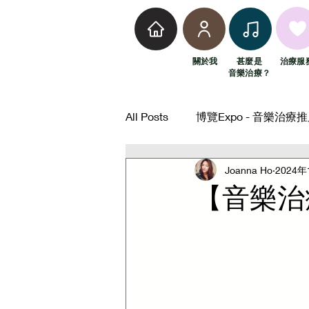
關​於我
甚麼​是
​治療服
音樂治療？
All Posts
博覽Expo - 音樂治療
Joanna Ho
2024年
特殊學校 Special School
青
【音樂治
個別個案工作 Individual Case