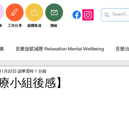
務
工作分享
​媒體報道
聯絡
推廣
音樂放鬆減壓 Relaxation Mental Wellbeing
音樂治療
11月22日
讀畢需時 1 分鐘
少年工作 Adolescents Work
幼兒及兒童工作 -Child work
療小組後感】
院舍服務
智障人士服務