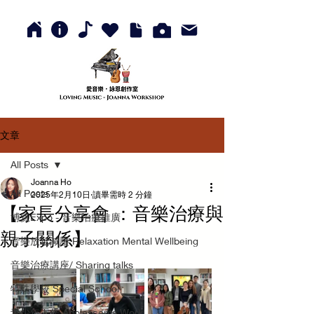
文章
All Posts
Joanna Ho
All Posts
2025年2月10日
讀畢需時 2 分鐘
【家長分享會 ：音樂治療與
博覽Expo - 音樂治療推廣
親子關係】
音樂放鬆減壓 Relaxation Mental Wellbeing
音樂治療講座/ Sharing talks
特殊學校 Special School
青少年工作 Adolescents Work