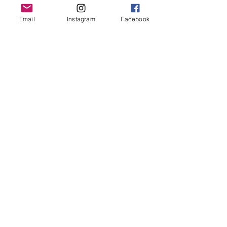
music therapy. And I really appreciate 
all the parents who came and shared 
Email
Instagram
Facebook
that day! :)
還有想多謝身邊的supervisorsssss，給
予的肯定和意見，讓我有信心和方
向！！
#音樂治療
#音樂治療師
#小分享
#繼續
努力
#做好自己
博覽Expo - 音樂治療推廣
音樂治療講座/ Sharing talks
幼兒及兒童工作 -Child work